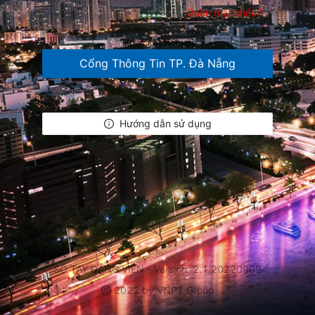
Quên mật khẩu?
Hoặc kết nối với
Cổng Thông Tin TP. Đà Nẵng
Hướng dẫn sử dụng
SỔ TAY ĐẢNG VIÊN - Version: 2.1.20220909
2022 by VNPT Group